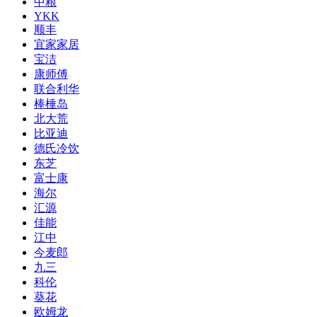
中粮
YKK
顺丰
宜家家居
宝洁
康师傅
联合利华
棒棰岛
北大荒
比亚迪
德氏冷饮
东芝
富士康
海尔
汇源
佳能
江中
今麦郎
九三
科伦
葵花
欧姆龙